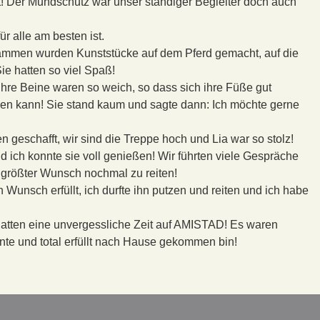
t! Der Mundschutz war unser ständiger Begleiter doch auch
r alle am besten ist.
usammen wurden Kunststücke auf dem Pferd gemacht, auf die
ie hatten so viel Spaß!
 ihre Beine waren so weich, so dass sich ihre Füße gut
ngen kann! Sie stand kaum und sagte dann: Ich möchte gerne
en geschafft, wir sind die Treppe hoch und Lia war so stolz!
d ich konnte sie voll genießen! Wir führten viele Gespräche
n größter Wunsch nochmal zu reiten!
unsch erfüllt, ich durfte ihn putzen und reiten und ich habe
 hatten eine unvergessliche Zeit auf AMISTAD! Es waren
nte und total erfüllt nach Hause gekommen bin!