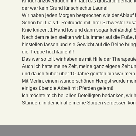
Kinder anzuvertrauen! Ihr habt das großartig gemach
der war kein Grund für schlechte Laune!
Wir haben jeden Morgen besprochen wie der Ablauf fü
Schon bei Lia's 1. Reitrunde mit ihrer Schwester z
Knie knieen, 1 Hand los und dann sogar freihändig! S
Nach dem reiten stellten wir Lia immer auf die Füße,
hinstellen lassen und sie Gewicht auf die Beine bri
die Treppe hochlaufen!!!
Das war so toll, wir haben es mit Hilfe der Therapeut
Auch ich hatte meine Zeit, meine ganz eigene Zeit un
und da ich früher über 10 Jahre geritten bin war mei
Mit Merlin, einem wunderschönen Hengst wurde mein W
einiges über die Arbeit mit Pferden gelernt!
Ich möchte mich bei allen Beteiligten bedanken, wir
Stunden, in der ich alle meine Sorgen vergessen kon