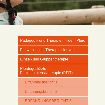
Pädagogik und Therapie mit dem Pferd
Für wen ist die Therapie sinnvoll
Einzel- und Gruppentherapie
Pferdegestützte
Familienintensivtherapie (PFIT)
Erfahrungsbericht 1
Erfahrungsbericht 2
ERFAHRUNGSBERICHT 3